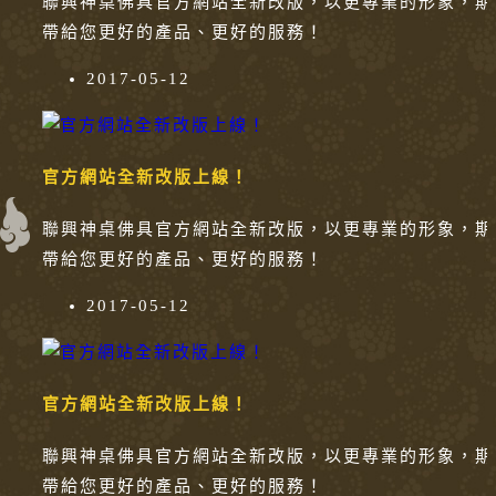
聯興神桌佛具官方網站全新改版，以更專業的形象，期
帶給您更好的產品、更好的服務！
2017-05-12
官方網站全新改版上線！
聯興神桌佛具官方網站全新改版，以更專業的形象，期
帶給您更好的產品、更好的服務！
2017-05-12
官方網站全新改版上線！
聯興神桌佛具官方網站全新改版，以更專業的形象，期
帶給您更好的產品、更好的服務！