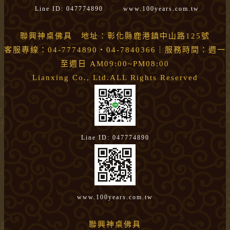
Line ID: 047774890
www.100years.com.tw
聯興神桌佛具 地址：彰化縣鹿港鎮中山路125號
客服專線：04-7774890・04-7840366｜服務時間：週一
至週日 AM09:00~PM08:00
Lianxing Co., Ltd.ALL Rights Reserved
Line ID: 047774890
www.100years.com.tw
聯興神桌佛具