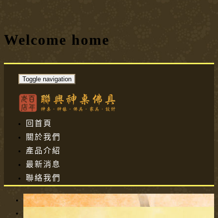
Welcome home
Toggle navigation
回首頁
關於我們
產品介紹
最新消息
聯絡我們